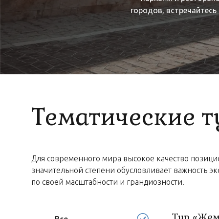
городов, встречайтес
Тематические 
Для современного мира высокое качество позици
значительной степени обусловливает важность э
по своей масштабности и грандиозности.
Тур «Жем