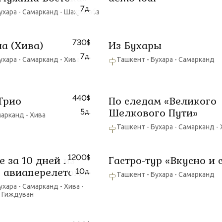
7
д.
ухара - Самарканд - Шахрисабз
730
ча (Хива)
Из Бухары
$
7
д.
ухара - Самарканд - Хива -
Ташкент - Бухара - Самарканд
440
Трио
По следам «Великого
$
Шелкового Пути»
5
д.
марканд - Хива
Ташкент - Бухара - Самарканд -
1200
е за 10 дней из
Гастро-тур «Вкусно и 
$
 авиаперелетом
10
д.
Ташкент - Бухара - Самарканд
ухара - Самарканд - Хива -
- Гиждуван