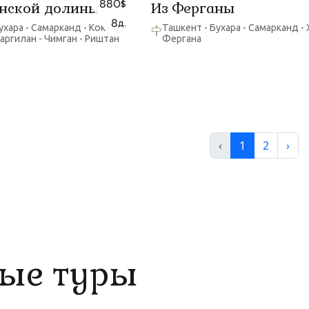
880
нской долины
Из Ферганы
$
8
д.
ухара - Самарканд - Коканд -
Ташкент - Бухара - Самарканд - 
аргилан - Чимган - Риштан
Фергана
‹
1
2
›
ые туры