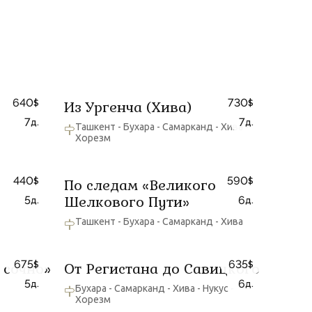
640
730
Из Ургенча (Хива)
$
$
7
7
д.
д.
Ташкент - Бухара - Самарканд - Хива -
Хорезм
440
590
По следам «Великого
$
$
Шелкового Пути»
5
6
д.
д.
Ташкент - Бухара - Самарканд - Хива
675
635
 сочно»
От Регистана до Савицкого
$
$
5
6
д.
д.
Бухара - Самарканд - Хива - Нукус -
Хорезм