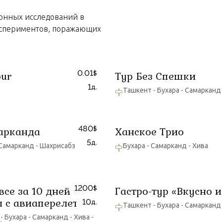
онных исследований в
кспериментов, поражающих
0.01
our
Тур Без Спешки
$
1
д.
Ташкент - Бухара - Самарканд
480
арканда
Ханское Трио
$
5
д.
 Самарканд - Шахрисабз
Бухара - Самарканд - Хива
1200
все за 10 дней из
Гастро-тур «Вкусно и
$
 с авиаперелетом
10
д.
Ташкент - Бухара - Самарканд
- Бухара - Самарканд - Хива -