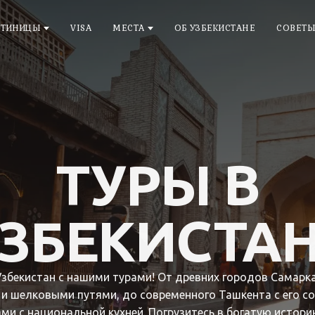
СТИНИЦЫ
VISA
МЕСТА
ОБ УЗБЕКИСТАНЕ
СОВЕТ
ТУРЫ В
ЗБЕКИСТА
Узбекистан с нашими турами! От древних городов Самарка
 и шелковыми путями, до современного Ташкента с его с
ми с национальной кухней. Погрузитесь в богатую истори