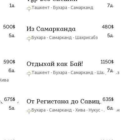
1
7
д.
д.
Ташкент - Бухара - Самарканд
500
480
Из Самарканда
$
$
5
5
д.
д.
Бухара - Самарканд - Шахрисабз
590
1150
Отдыхай как Бай!
$
$
6
7
д.
д.
Ташкент - Бухара - Самарканд - Шахрисабз
 Хива
675
635
сочно»
От Регистана до Савицкого
$
$
5
6
д.
д.
Бухара - Самарканд - Хива - Нукус - Хорезм