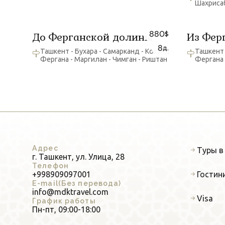
Шахрисаб
880
До Ферганской долины
Из Фер
$
8
д.
Ташкент - Бухара - Самарканд - Коканд -
Ташкент 
Фергана - Маргилан - Чимган - Риштан
Фергана
Адрес
Туры в
г. Ташкент, ул. Улица, 28
Телефон
Гостин
+998909097001
E-mail(Без перевода)
info@mdktravel.com
Visa
График работы
Пн-пт, 09:00-18:00