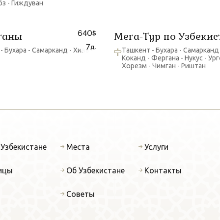
з - Гиждуван
640
ганы
Мега-Тур по Узбекис
$
7
д.
- Бухара - Самарканд - Хива -
Ташкент - Бухара - Самарканд 
Коканд - Фергана - Нукус - Ург
Хорезм - Чимган - Риштан
 Узбекистане
Места
Услуги
ицы
Об Узбекистане
Контакты
Советы