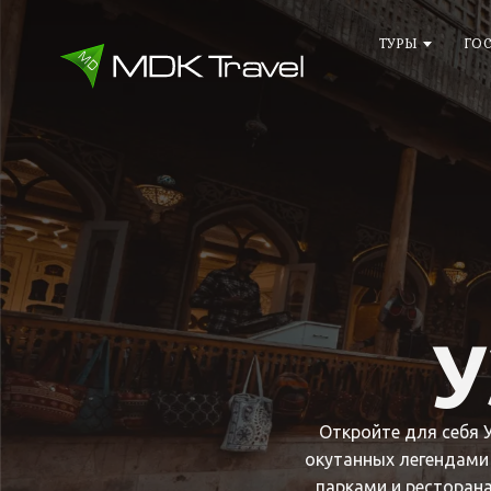
ТУРЫ
ГО
У
Откройте для себя 
окутанных легендами
парками и ресторана