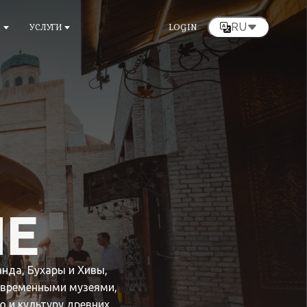
RU
Ы
УСЛУГИ
LOGIN
НЕ
нда, Бухары и Хивы,
овременными музеями,
ю и культуру древних