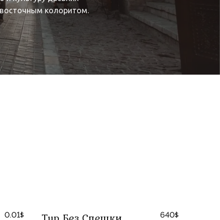
 восточным колоритом.
0.01
640
Тур Без Спешки
$
$