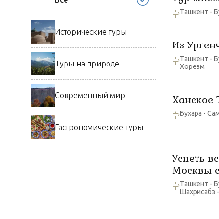
Все
Ташкент - Б
Исторические туры
Из Урген
Ташкент - Б
Туры на природе
Хорезм
Современный мир
Ханское 
Бухара - Са
Гастрономические туры
Успеть вс
Москвы с
Ташкент - Б
Шахрисабз 