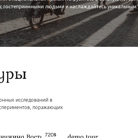
ь с гостеприимными людьми и наслаждайтесь уникальным
туры
онных исследований в
кспериментов, поражающих
720
чужина Востока»
demo tour
$