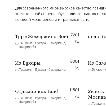
Для современного мира высокое качество позици
значительной степени обусловливает важность э
по своей масштабности и грандиозности.
720
Тур «Жемчужина Востока»
demo t
$
7
д.
Ташкент - Бухара - Самарканд -
Шахрисабз
500
Из Бухары
Из Сам
$
5
д.
Ташкент - Бухара - Самарканд
Бухара -
1150
Отдыхай как Бай!
Успеть 
$
Москвы
7
д.
Ташкент - Бухара - Самарканд -
Шахрисабз
Ташкент 