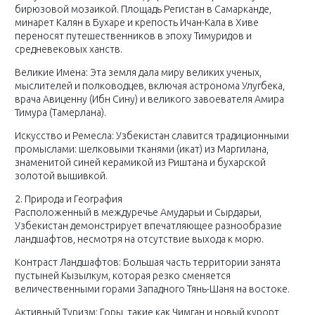
бирюзовой мозаикой. Площадь Регистан в Самарканде,
минарет Калян в Бухаре и крепость Ичан-Кала в Хиве
переносят путешественников в эпоху Тимуридов и
средневековых ханств.
Великие Имена: Эта земля дала миру великих ученых,
мыслителей и полководцев, включая астронома Улугбека,
врача Авиценну (Ибн Сину) и великого завоевателя Амира
Тимура (Тамерлана).
Искусство и Ремесла: Узбекистан славится традиционными
промыслами: шелковыми тканями (икат) из Маргилана,
знаменитой синей керамикой из Риштана и бухарской
золотой вышивкой.
2. Природа и География
Расположенный в междуречье Амударьи и Сырдарьи,
Узбекистан демонстрирует впечатляющее разнообразие
ландшафтов, несмотря на отсутствие выхода к морю.
Контраст Ландшафтов: Большая часть территории занята
пустыней Кызылкум, которая резко сменяется
величественными горами Западного Тянь-Шаня на востоке.
Активный Туризм: Горы, такие как Чимган и новый курорт