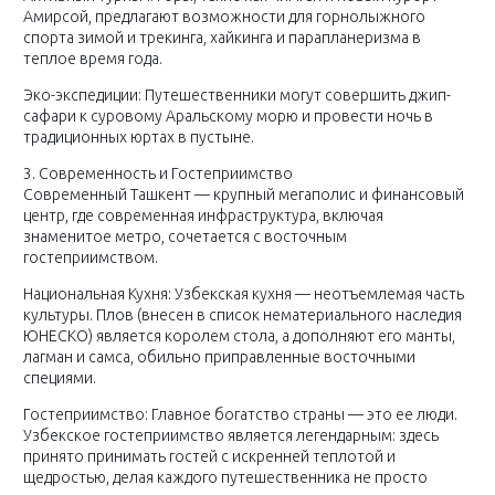
Амирсой, предлагают возможности для горнолыжного
спорта зимой и трекинга, хайкинга и парапланеризма в
теплое время года.
Эко-экспедиции: Путешественники могут совершить джип-
сафари к суровому Аральскому морю и провести ночь в
традиционных юртах в пустыне.
3. Современность и Гостеприимство
Современный Ташкент — крупный мегаполис и финансовый
центр, где современная инфраструктура, включая
знаменитое метро, сочетается с восточным
гостеприимством.
Национальная Кухня: Узбекская кухня — неотъемлемая часть
культуры. Плов (внесен в список нематериального наследия
ЮНЕСКО) является королем стола, а дополняют его манты,
лагман и самса, обильно приправленные восточными
специями.
Гостеприимство: Главное богатство страны — это ее люди.
Узбекское гостеприимство является легендарным: здесь
принято принимать гостей с искренней теплотой и
щедростью, делая каждого путешественника не просто