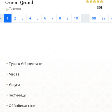
Orient Grand
39
$
Ташкент
‹
1
2
3
4
5
6
7
8
9
10
...
98
99
›
Туры в Узбекистане
Места
Услуги
Гостиницы
Об Узбекистане