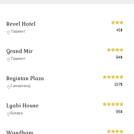
Revel Hotel
41
$
Ташкент
Grand Mir
94
$
Ташкент
Registan Plaza
157
$
Самарканд
Lyabi House
95
$
Бухара
Wyndham