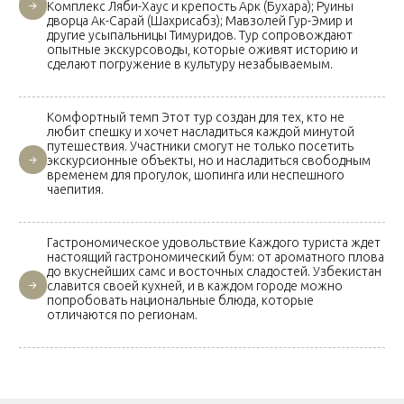
Комплекс Ляби-Хаус и крепость Арк (Бухара); Руины
дворца Ак-Сарай (Шахрисабз); Мавзолей Гур-Эмир и
другие усыпальницы Тимуридов. Тур сопровождают
опытные экскурсоводы, которые оживят историю и
сделают погружение в культуру незабываемым.
Комфортный темп Этот тур создан для тех, кто не
любит спешку и хочет насладиться каждой минутой
путешествия. Участники смогут не только посетить
экскурсионные объекты, но и насладиться свободным
временем для прогулок, шопинга или неспешного
чаепития.
Гастрономическое удовольствие Каждого туриста ждет
настоящий гастрономический бум: от ароматного плова
до вкуснейших самс и восточных сладостей. Узбекистан
славится своей кухней, и в каждом городе можно
попробовать национальные блюда, которые
отличаются по регионам.