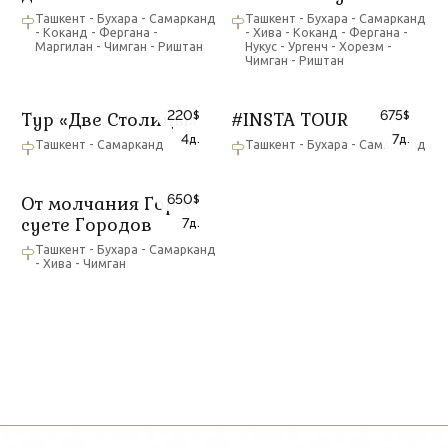
Ташкент - Бухара - Самарканд
Ташкент - Бухара - Самарканд
- Коканд - Фергана -
- Хива - Коканд - Фергана -
Маргилан - Чимган - Риштан
Нукус - Ургенч - Хорезм -
Чимган - Риштан
220
675
Тур «Две Столицы»
#INSTA TOUR
$
$
4
7
д.
д.
Ташкент - Самарканд
Ташкент - Бухара - Самарканд
650
От молчания Гор к
$
суете Городов
7
д.
Ташкент - Бухара - Самарканд
- Хива - Чимган