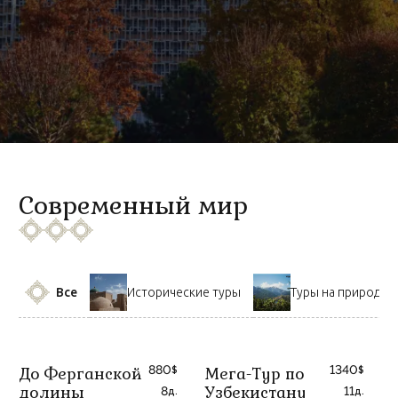
Современный мир
Все
Исторические туры
Туры на природе
880
1340
До Ферганской
Мега-Тур по
$
$
долины
Узбекистану
8
11
д.
д.