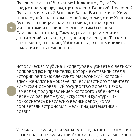
Путешествие по "Великому Шелковому Пути" Тур
следует по маршрутам, где пролегал Великий Шелковый
Путь, соединявший Восток и Запад. Вы посетите: Хиву –
город-музей под открытым небом, жемчужину Хорезма.
Бухару – столицу исламского мира, с ее медресе,
минаретами и старинным восточным базаром.
Самарканд – столицу Тимуридов и родину великих
достижений в науке, культуре и архитектуре. Ташкент –
современную столицу Узбекистана, где соединились
традиции и современность.
Историческая глубина В ходе тура вы узнаете о великих
полководцах и правителях, которые оставили след в
истории региона: Александр Македонский, который
здесь женился на Роксане, дочери местного правителя.
Чингисхан, основавший государство Хорезмшахов.
Тамерлан, под управлением которого Узбекистан
пережил расцвет науки, искусства и культуры. Вы
прикоснетесь к наследию великих эпох, когда
процветали астрономия, медицина, математика и
поэзия.
Уникальная культура и кухня Тур предлагает знакомство
с национальной культурой Узбекистана, где гармонично
переплетаются древние традиции и восточная