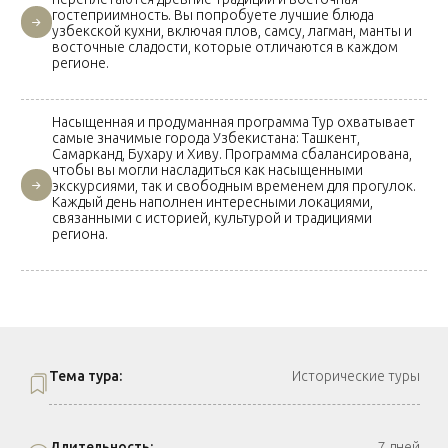
гостеприимность. Вы попробуете лучшие блюда
узбекской кухни, включая плов, самсу, лагман, манты и
восточные сладости, которые отличаются в каждом
регионе.
Насыщенная и продуманная программа Тур охватывает
самые значимые города Узбекистана: Ташкент,
Самарканд, Бухару и Хиву. Программа сбалансирована,
чтобы вы могли насладиться как насыщенными
экскурсиями, так и свободным временем для прогулок.
Каждый день наполнен интересными локациями,
связанными с историей, культурой и традициями
региона.
Тема тура:
Исторические туры
Длительность:
7 дней