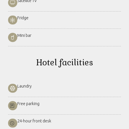
Satellite TV
Fridge
Mini bar
Hotel facilities
Laundry
Free parking
24-hour front desk