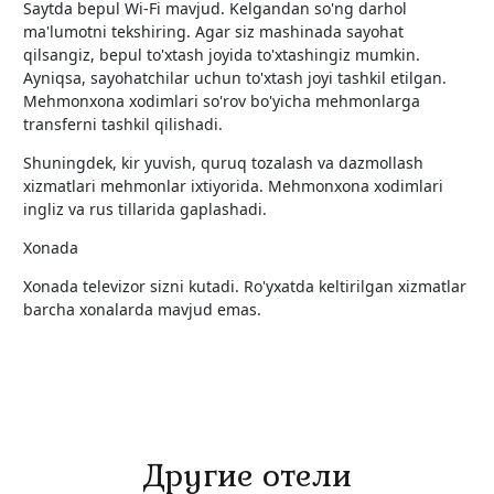
Saytda bepul Wi-Fi mavjud. Kelgandan so'ng darhol
ma'lumotni tekshiring. Agar siz mashinada sayohat
qilsangiz, bepul to'xtash joyida to'xtashingiz mumkin.
Ayniqsa, sayohatchilar uchun to'xtash joyi tashkil etilgan.
Mehmonxona xodimlari so'rov bo'yicha mehmonlarga
transferni tashkil qilishadi.
Shuningdek, kir yuvish, quruq tozalash va dazmollash
xizmatlari mehmonlar ixtiyorida. Mehmonxona xodimlari
ingliz va rus tillarida gaplashadi.
Xonada
Xonada televizor sizni kutadi. Ro'yxatda keltirilgan xizmatlar
barcha xonalarda mavjud emas.
Другие отели