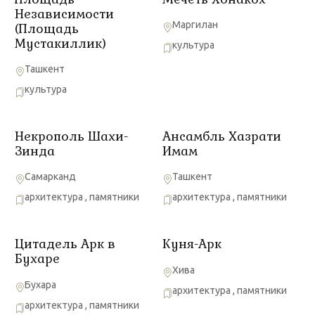
Независимости
Маргилан
(Площадь
Мустакиллик)
культура
Ташкент
культура
Некрополь Шахи-
Ансамбль Хазрати
Зинда
Имам
Самарканд
Ташкент
архитектура
,
памятники
архитектура
,
памятники
Цитадель Арк в
Куня-Арк
Бухаре
Хива
Бухара
архитектура
,
памятники
архитектура
,
памятники