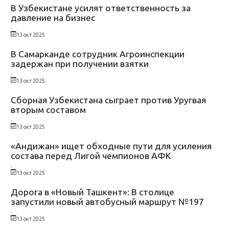
В Узбекистане усилят ответственность за
давление на бизнес
.
13 окт 2025
В Самарканде сотрудник Агроинспекции
задержан при получении взятки
.
13 окт 2025
Сборная Узбекистана сыграет против Уругвая
вторым составом
.
13 окт 2025
«Андижан» ищет обходные пути для усиления
состава перед Лигой чемпионов АФК
.
13 окт 2025
Дорога в «Новый Ташкент»: В столице
запустили новый автобусный маршрут №197
.
13 окт 2025