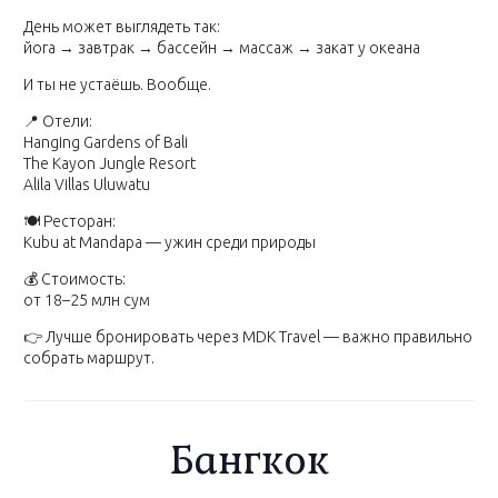
День может выглядеть так:
йога → завтрак → бассейн → массаж → закат у океана
И ты не устаёшь. Вообще.
📍 Отели:
Hanging Gardens of Bali
The Kayon Jungle Resort
Alila Villas Uluwatu
🍽 Ресторан:
Kubu at Mandapa — ужин среди природы
💰 Стоимость:
от 18–25 млн сум
👉 Лучше бронировать через MDK Travel — важно правильно
собрать маршрут.
Бангкок