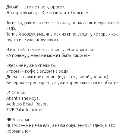
Дубай — это не про «дорого».
Это про «я могу себе позволить больше».
Ты выходишь из отеля — и сразу попадаешь в идеальный
кадр.
Тёплый воздух, машины как из кино, люди, у которых как
будто всё уже получилось.
И в какой-то момент ловишь себя на мысли:
«А почему у меня не может быть так же?»
Здесь не нужно спешить.
Утром — кофе с видом на воду.
Днём — пляж или шопинг (и да, это другой уровень).
Вечером — ресторан, где ужин превращается в событие.
📍 Отели:
Atlantis The Royal
Address Beach Resort
FIVE Palm Jumeirah
🍽 Ресторан:
Nusr-Et — не из-за еды, а из-за ощущения «я здесь, и это
нормально»