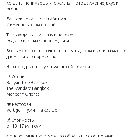
Когда ты понимаешь, что жизнь — это движение, вкус и
огонь
Бангкок не даёт расслабиться.
И именно в этом его кайф.
Ты выходишь — и сразу в потоке:
еда, люди, запахи, неон, музыка.
Здесь можно есть ночью, танцевать утром и идти на массаж
днём — и это нормально.
Это город, где ты чувствуешь себя живой.
📍 Отели:
Banyan Tree Bangkok
The Standard Bangkok
Mandarin Oriental
🍽 Ресторан:
Vertigo — ужин на крыше
💰 Стоимость:
от 13–17 млн сум
👉 Через MDK Travel можно собрать тур с островами —