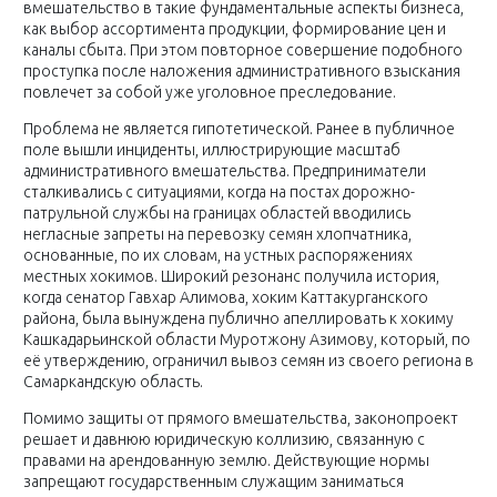
вмешательство в такие фундаментальные аспекты бизнеса,
как выбор ассортимента продукции, формирование цен и
каналы сбыта. При этом повторное совершение подобного
проступка после наложения административного взыскания
повлечет за собой уже уголовное преследование.
Проблема не является гипотетической. Ранее в публичное
поле вышли инциденты, иллюстрирующие масштаб
административного вмешательства. Предприниматели
сталкивались с ситуациями, когда на постах дорожно-
патрульной службы на границах областей вводились
негласные запреты на перевозку семян хлопчатника,
основанные, по их словам, на устных распоряжениях
местных хокимов. Широкий резонанс получила история,
когда сенатор Гавхар Алимова, хоким Каттакурганского
района, была вынуждена публично апеллировать к хокиму
Кашкадарьинской области Муротжону Азимову, который, по
её утверждению, ограничил вывоз семян из своего региона в
Самаркандскую область.
Помимо защиты от прямого вмешательства, законопроект
решает и давнюю юридическую коллизию, связанную с
правами на арендованную землю. Действующие нормы
запрещают государственным служащим заниматься