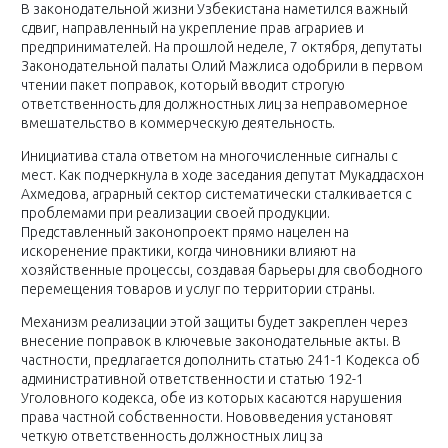
В законодательной жизни Узбекистана наметился важный
сдвиг, направленный на укрепление прав аграриев и
предпринимателей. На прошлой неделе, 7 октября, депутаты
Законодательной палаты Олий Мажлиса одобрили в первом
чтении пакет поправок, который вводит строгую
ответственность для должностных лиц за неправомерное
вмешательство в коммерческую деятельность.
Инициатива стала ответом на многочисленные сигналы с
мест. Как подчеркнула в ходе заседания депутат Мукаддасхон
Ахмедова, аграрный сектор систематически сталкивается с
проблемами при реализации своей продукции.
Представленный законопроект прямо нацелен на
искоренение практики, когда чиновники влияют на
хозяйственные процессы, создавая барьеры для свободного
перемещения товаров и услуг по территории страны.
Механизм реализации этой защиты будет закреплен через
внесение поправок в ключевые законодательные акты. В
частности, предлагается дополнить статью 241-1 Кодекса об
административной ответственности и статью 192-1
Уголовного кодекса, обе из которых касаются нарушения
права частной собственности. Нововведения установят
четкую ответственность должностных лиц за