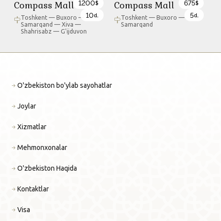
1200
675
Compass Mall
Compass Mall
$
$
10
5
d.
d.
Toshkent — Buxoro —
Toshkent — Buxoro —
Samarqand — Xiva —
Samarqand
Shahrisabz — G'ijduvon
O'zbekiston bo'ylab sayohatlar
Joylar
Xizmatlar
Mehmonxonalar
O'zbekiston Haqida
Kontaktlar
Visa