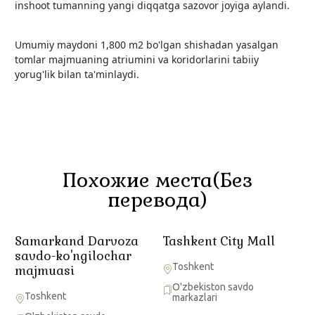
inshoot tumanning yangi diqqatga sazovor joyiga aylandi.
Umumiy maydoni 1,800 m2 bo'lgan shishadan yasalgan
tomlar majmuaning atriumini va koridorlarini tabiiy
yorug'lik bilan ta'minlaydi.
Похожие места(Без
перевода)
Samarkand Darvoza
Tashkent City Mall
savdo-ko'ngilochar
Toshkent
majmuasi
O'zbekiston savdo
Toshkent
markazlari