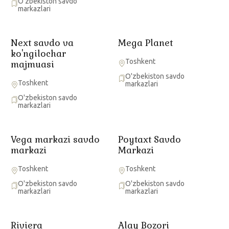
O'zbekiston savdo
markazlari
Next savdo va
Mega Planet
ko'ngilochar
Toshkent
majmuasi
O'zbekiston savdo
Toshkent
markazlari
O'zbekiston savdo
markazlari
Vega markazi savdo
Poytaxt Savdo
markazi
Markazi
Toshkent
Toshkent
O'zbekiston savdo
O'zbekiston savdo
markazlari
markazlari
Riviera
Alay Bozori