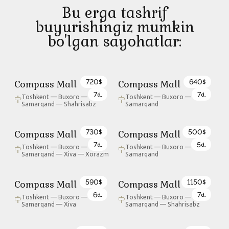
Bu erga tashrif
buyurishingiz mumkin
bo'lgan sayohatlar:
720
640
Compass Mall
Compass Mall
$
$
7
7
d.
d.
Toshkent — Buxoro —
Toshkent — Buxoro —
Samarqand — Shahrisabz
Samarqand
730
500
Compass Mall
Compass Mall
$
$
7
5
d.
d.
Toshkent — Buxoro —
Toshkent — Buxoro —
Samarqand — Xiva — Xorazm
Samarqand
590
1150
Compass Mall
Compass Mall
$
$
6
7
d.
d.
Toshkent — Buxoro —
Toshkent — Buxoro —
Samarqand — Xiva
Samarqand — Shahrisabz