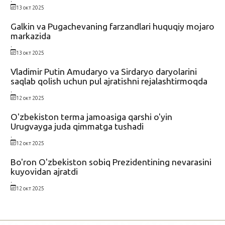
13 окт 2025
Galkin va Pugachevaning farzandlari huquqiy mojaro
markazida
.
13 окт 2025
Vladimir Putin Amudaryo va Sirdaryo daryolarini
saqlab qolish uchun pul ajratishni rejalashtirmoqda
.
12 окт 2025
O'zbekiston terma jamoasiga qarshi o'yin
Urugvayga juda qimmatga tushadi
.
12 окт 2025
Bo'ron O'zbekiston sobiq Prezidentining nevarasini
kuyovidan ajratdi
.
12 окт 2025