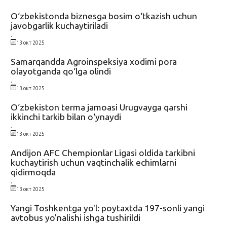
O‘zbekistonda biznesga bosim o‘tkazish uchun
javobgarlik kuchaytiriladi
.
13 окт 2025
Samarqandda Agroinspeksiya xodimi pora
olayotganda qo‘lga olindi
.
13 окт 2025
O‘zbekiston terma jamoasi Urugvayga qarshi
ikkinchi tarkib bilan o‘ynaydi
.
13 окт 2025
Andijon AFC Chempionlar Ligasi oldida tarkibni
kuchaytirish uchun vaqtinchalik echimlarni
qidirmoqda
.
13 окт 2025
Yangi Toshkentga yo'l: poytaxtda 197-sonli yangi
avtobus yo'nalishi ishga tushirildi
.