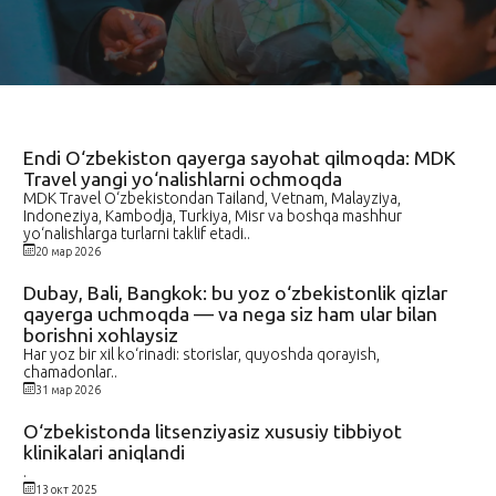
Endi O‘zbekiston qayerga sayohat qilmoqda: MDK
Travel yangi yo‘nalishlarni ochmoqda
MDK Travel O‘zbekistondan Tailand, Vetnam, Malayziya,
Indoneziya, Kambodja, Turkiya, Misr va boshqa mashhur
yo‘nalishlarga turlarni taklif etadi..
20 мар 2026
Dubay, Bali, Bangkok: bu yoz o‘zbekistonlik qizlar
qayerga uchmoqda — va nega siz ham ular bilan
borishni xohlaysiz
Har yoz bir xil ko‘rinadi: storislar, quyoshda qorayish,
chamadonlar..
31 мар 2026
O‘zbekistonda litsenziyasiz xususiy tibbiyot
klinikalari aniqlandi
.
13 окт 2025