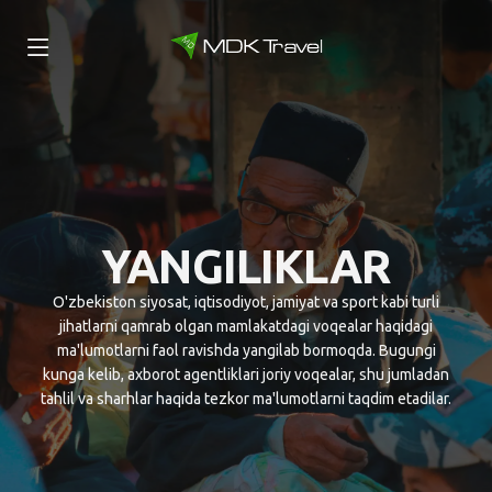
YANGILIKLAR
O'zbekiston siyosat, iqtisodiyot, jamiyat va sport kabi turli
jihatlarni qamrab olgan mamlakatdagi voqealar haqidagi
ma'lumotlarni faol ravishda yangilab bormoqda. Bugungi
kunga kelib, axborot agentliklari joriy voqealar, shu jumladan
tahlil va sharhlar haqida tezkor ma'lumotlarni taqdim etadilar.