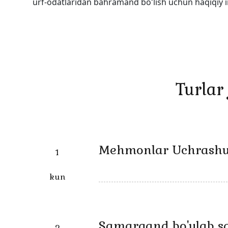
urf-odatlaridan bahramand bo'lish uchun haqiqiy i
Turlar 
Mehmonlar Uchrashu
1
kun
Samarqand bo'ylab s