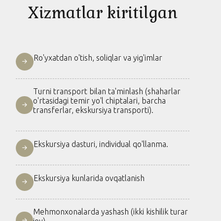
Xizmatlar kiritilgan
Ro'yxatdan o'tish, soliqlar va yig'imlar
Turni transport bilan ta'minlash (shaharlar
o'rtasidagi temir yo'l chiptalari, barcha
transferlar, ekskursiya transporti).
Ekskursiya dasturi, individual qo'llanma.
Ekskursiya kunlarida ovqatlanish
Mehmonxonalarda yashash (ikki kishilik turar