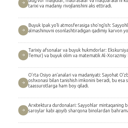
ulug'vor masjidlar, madrasalar va maqbaralarni k
tarixi va madaniy rivojlanishini aks ettiradi.
Buyuk Ipak yo'li atmosferasiga sho'ng'ish: Sayyohl
almashinuvni osonlashtiradigan qadimiy karvon yo'll
Tarixiy afsonalar va buyuk hukmdorlar: Ekskursiy
Temur) va buyuk olim va matematik Al-Xorazmiy kabi
O'rta Osiyo an'analari va madaniyati: Sayohat O'z
oshxonasi bilan tanishish imkonini beradi, bu esa 
taassurotlarga ham boy qiladi.
Arxitektura durdonalari: Sayyohlar mintaqaning b
saroylar kabi ajoyib sharqona binolardan bahrama