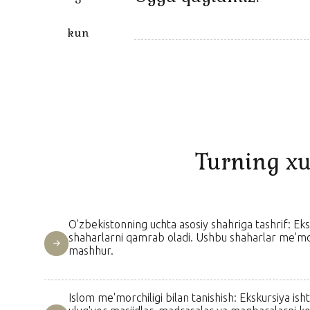
kun
Turning xu
O'zbekistonning uchta asosiy shahriga tashrif: Eks
shaharlarni qamrab oladi. Ushbu shaharlar me'morc
mashhur.
Islom me'morchiligi bilan tanishish: Ekskursiya ish