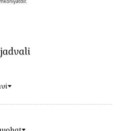
mkoniyatdir.
jadvali
vi
ayohat