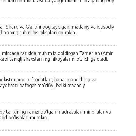
o'rishlari mumkin. Ushbu yodgorliklar mintaqaning boy
ar Sharq va G'arbni bog'laydigan, madaniy va iqtisodiy
arining ruhini his qilishlari mumkin.
a mintaqa tarixida muhim iz qoldirgan Tamerlan (Amir
 taniqli shaxslarning hikoyalarini o'z ichiga oladi.
bekistonning urf-odatlari, hunarmandchiligi va
sayohatni nafaqat ma'rifiy, balki madaniy
oy tarixining ramzi bo'lgan madrasalar, minoralar va
nd bo'lishlari mumkin.