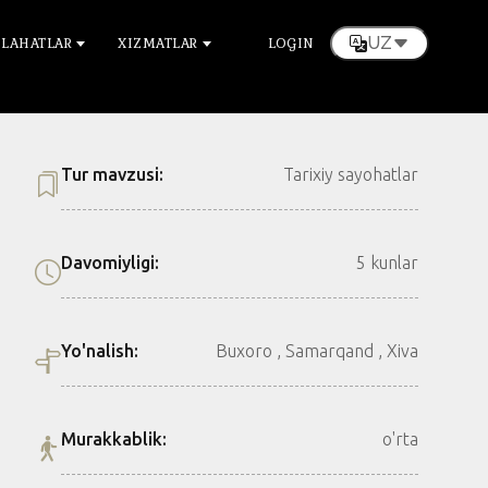
UZ
LAHATLAR
XIZMATLAR
LOGIN
Tur mavzusi:
Tarixiy sayohatlar
Davomiyligi:
5 kunlar
Yo'nalish:
Buxoro , Samarqand , Xiva
Murakkablik:
o'rta