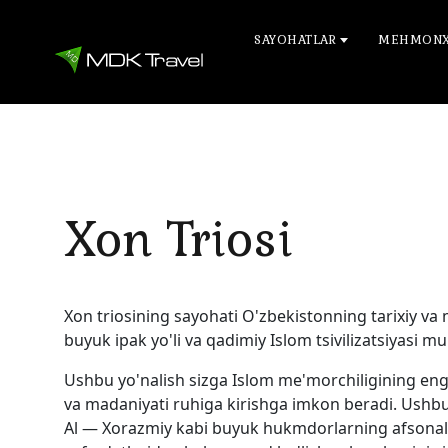
SAYOHATLAR
MEHMONX
Xon Triosi
Xon triosining sayohati O'zbekistonning tarixiy va
buyuk ipak yo'li va qadimiy Islom tsivilizatsiyasi mu
Ushbu yo'nalish sizga Islom me'morchiligining eng 
va madaniyati ruhiga kirishga imkon beradi. Ushbu
Al — Xorazmiy kabi buyuk hukmdorlarning afsonala