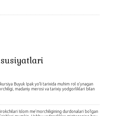
susiyatlari
kursiya Buyuk Ipak yo'li tarixida muhim rol o'ynagan
hiligi, madaniy merosi va tarixiy yodgorliklari bilan
tirokchilari Islom me'morchiligining durdonalari bo'lgan