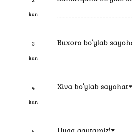
2
kun
Buxoro bo'ylab sayoh
3
kun
Xiva bo'ylab sayohat
4
kun
Uyga qaytamiz!
5