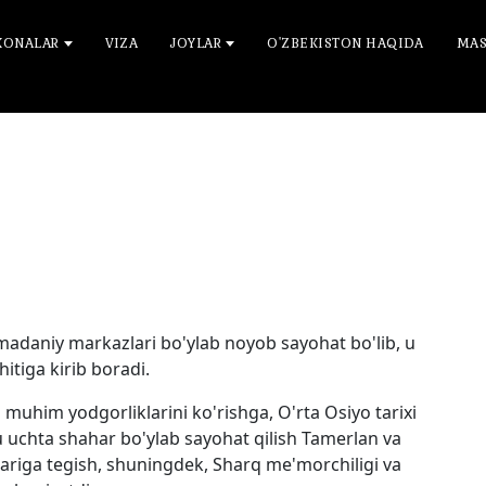
ONALAR
VIZA
JOYLAR
O'ZBEKISTON HAQIDA
MAS
 madaniy markazlari bo'ylab noyob sayohat bo'lib, u
hitiga kirib boradi.
muhim yodgorliklarini ko'rishga, O'rta Osiyo tarixi
 uchta shahar bo'ylab sayohat qilish Tamerlan va
riga tegish, shuningdek, Sharq me'morchiligi va