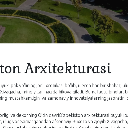
ton Arxitekturasi
yuk ipak yo'lining jonli xronikasi bo'lib, u erda har bir shahar,
ivagacha, ming yillar haqida hikoya qiladi. Bu nafaqat binolar, b
ning mustahkamligini va zamonaviy innovatsiyalarning jasoratini
rligi va dekorning Oltin davriO'zbekiston arxitekturasi buyuk ipak
ar, ulug'vor Samarqanddan afsonaviy Buxoro va ajoyib Xivagacha,
lki Sharq ustalarining dahosini, qadimiy an'analarning mustahkaml