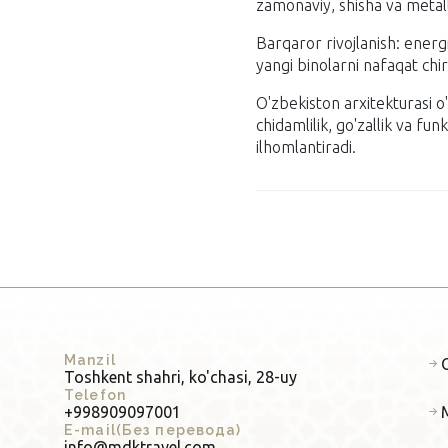
zamonaviy, shisha va metall 
Barqaror rivojlanish: energ
yangi binolarni nafaqat chir
O'zbekiston arxitekturasi o'
chidamlilik, go'zallik va f
ilhomlantiradi.
Manzil
Toshkent shahri, ko'chasi, 28-uy
Telefon
+998909097001
E-mail(Без перевода)
info@mdktravel.com