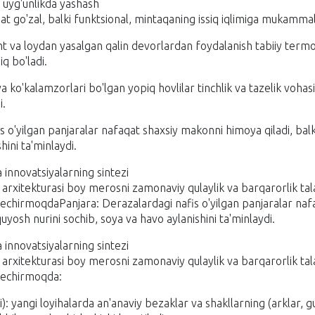
n uyg'unlikda yashash
at go'zal, balki funktsional, mintaqaning issiq iqlimiga mukamm
ht va loydan yasalgan qalin devorlardan foydalanish tabiiy termo
iq bo'ladi.
va ko'kalamzorlari bo'lgan yopiq hovlilar tinchlik va tazelik vohas
i.
s o'yilgan panjaralar nafaqat shaxsiy makonni himoya qiladi, balk
hini ta'minlaydi.
 innovatsiyalarning sintezi
rxitekturasi boy merosni zamonaviy qulaylik va barqarorlik talab
kechirmoqdaPanjara: Derazalardagi nafis o'yilgan panjaralar na
quyosh nurini sochib, soya va havo aylanishini ta'minlaydi.
 innovatsiyalarning sintezi
rxitekturasi boy merosni zamonaviy qulaylik va barqarorlik talab
kechirmoqda:
i): yangi loyihalarda an'anaviy bezaklar va shakllarning (arklar, 