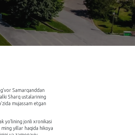
 ulug'vor Samarqanddan
alki Sharq ustalarining
 o'zida mujassam etgan
 yo'lining jonli xronikasi
 ming yillar haqida hikoya
igini va zamonaviy