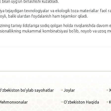
bilan uyg'un birlashishi kuzatiladi.
iya tejaydigan texnologiyalar va ekologik toza materiallar faol r
oyli, balki ulardan foydalanish ham tejamkor qiladi.
zining tarixiy ildizlariga sodiq qolgan holda rivojlanishda davom e
unksionallikning mukammal kombinatsiyasi bo'lib, noyob va uzoq mu
O'zbekiston bo'ylab sayohatlar
Joylar
X
Mehmonxonalar
O'zbekiston Haqida
K