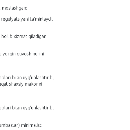
al moslashgan:
regulyatsiyani ta'minlaydi,
i bo'lib xizmat qiladigan
i yorqin quyosh nurini
lari bilan uyg'unlashtirib,
faqat shaxsiy makonni
lari bilan uyg'unlashtirib,
gumbazlar) minimalist