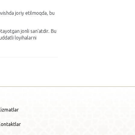
avishda joriy etilmoqda, bu
tayotgan jonli san'atdir. Bu
ddatli loyihalarni
izmatlar
ontaktlar