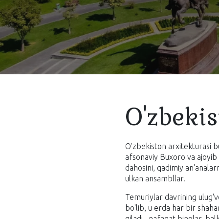
O'zbekis
O'zbekiston arxitekturasi bu
afsonaviy Buxoro va ajoyib X
dahosini, qadimiy an'analar
ulkan ansambllar.
Temuriylar davrining ulug'vo
bo'lib, u erda har bir shah
qiladi. nafaqat binolar, ba