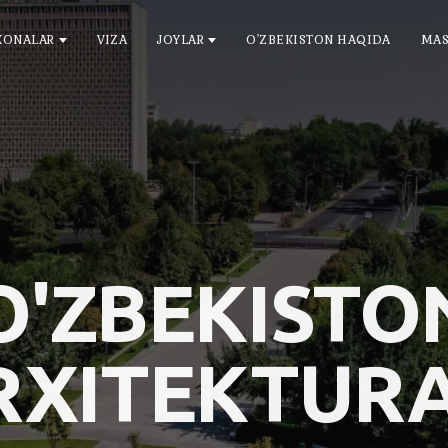
ONALAR
VIZA
JOYLAR
O'ZBEKISTON HAQIDA
MAS
O'ZBEKISTO
RXITEKTURA