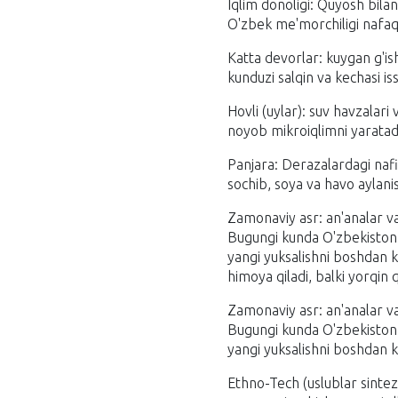
Iqlim donoligi: Quyosh bila
O'zbek me'morchiligi nafaq
Katta devorlar: kuygan g'is
kunduzi salqin va kechasi iss
Hovli (uylar): suv havzalari 
noyob mikroiqlimni yaratad
Panjara: Derazalardagi nafi
sochib, soya va havo aylanis
Zamonaviy asr: an'analar va
Bugungi kunda O'zbekiston a
yangi yuksalishni boshdan 
himoya qiladi, balki yorqin 
Zamonaviy asr: an'analar va
Bugungi kunda O'zbekiston a
yangi yuksalishni boshdan 
Ethno-Tech (uslublar sintez