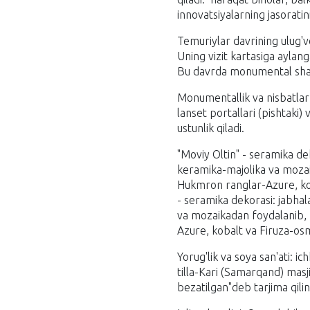
innovatsiyalarning jasorati
Temuriylar davrining ulug'v
Uning vizit kartasiga aylan
Bu davrda monumental shakll
Monumentallik va nisbatlar:
lanset portallari (pishtaki
ustunlik qiladi.
"Moviy Oltin" - seramika d
keramika-majolika va mozaik
Hukmron ranglar-Azure, koba
- seramika dekorasi: jabha
va mozaikadan foydalanib, m
Azure, kobalt va Firuza-osm
Yorug'lik va soya san'ati: i
tilla-Kari (Samarqand) masji
bezatilgan"deb tarjima qilin