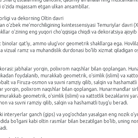
ni o'zida mujassam etgan ulkan ansambllar.
orligi va dekorning Oltin davri
gan o'zbek me'morchiligining kvintessensiyasi Temuriylar davri (X
ar o'zining eng yuqori cho'qqisiga chiqdi va dekoratsiya ajoyib
 binolar qat'iy, ammo ulug'vor geometrik shakllarga ega. Hovlil
) va vizual ramz va muhandislik durdonasi bo'lib xizmat qiladiga
ekorasi: jabhalar yorqin, polixrom naqshlar bilan qoplangan. Hu
adan foydalanib, murakkab geometrik, o'simlik (islimi) va xattotl
lt va Firuza-osmon va suvni ramziy qilib, salqin va hashamatli 
lar yorqin, polixrom naqshlar bilan qoplangan. Hunarmandlar si
urakkab geometrik, o'simlik (islimi) va xattotlik bezaklarini ya
on va suvni ramziy qilib, salqin va hashamatli tuyg'u beradi.
chki interyerlar ganch (gips) va yog'ochdan yasalgan eng nozik o'
dida bo'lgani kabi oltin rasmlar bilan bezatilgan bo'lib, uning nom
adi.