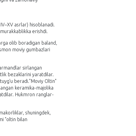
IV–XV asrlar) hisoblanadi.
 murakkablikka erishdi.
arga olib boradigan baland,
n osmon moviy gumbazlari
narmandlar sirlangan
ik bezaklarini yaratdilar.
tuyg'u beradi."Moviy Oltin"
rlangan keramika-majolika
ratdilar. Hukmron ranglar-
ymakorliklar, shuningdek,
i "oltin bilan