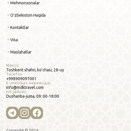
Mehmonxonalar
O'zbekiston Haqida
Kontaktlar
Visa
Maslahatlar
Manzil
Toshkent shahri, ko'chasi, 28-uy
Telefon
+998909097001
E-mail(Без перевода)
info@mdktravel.com
Ish jadvali
Dushanba-juma, 09: 00-18:00
Copyright © 2024