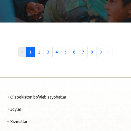
O'ZBEKISTON ARXITEKTURASI
‹
1
2
3
4
5
6
7
8
9
›
O'zbekiston bo'ylab sayohatlar
Joylar
Xizmatlar