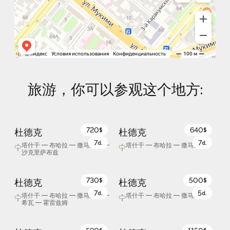
旅游，你可以参观这个地方:
720
640
杜德克
杜德克
$
$
7
7
d.
d.
塔什干 — 布哈拉 — 撒马尔罕 —
塔什干 — 布哈拉 — 撒马尔罕
沙克里萨布兹
730
500
杜德克
杜德克
$
$
7
5
d.
d.
塔什干 — 布哈拉 — 撒马尔罕 —
塔什干 — 布哈拉 — 撒马尔罕
希瓦 — 霍雷兹姆