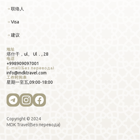
联络人
Visa
建议
地址
塔什干，ul。 Ul．, 28
电话
+998909097001
E-mail(Без перевода)
info@mdktravel.com
工作时间表
星期一至五,09:00-18:00
Copyright © 2024
MDK Travel(Без перевода)