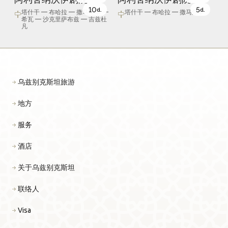
10
5
d.
d.
塔什干 — 布哈拉 — 撒马尔罕 —
塔什干 — 布哈拉 — 撒马尔罕
希瓦 — 沙克里萨布兹 — 吉兹杜
凡
乌兹别克斯坦旅游
地方
服务
酒店
关于乌兹别克斯坦
联络人
Visa